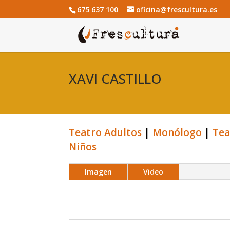
675 637 100
oficina@frescultura.es
XAVI CASTILLO
Teatro Adultos
|
Monólogo
|
Tea
Niños
Imagen
Video