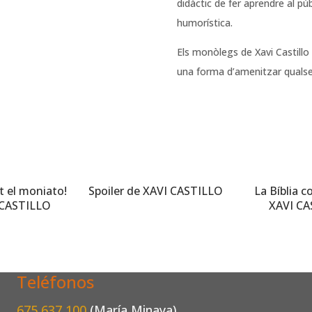
didàctic de fer aprendre al pú
humorística.
Els monòlegs de Xavi Castillo 
una forma d’amenitzar quals
t el moniato!
Spoiler de XAVI CASTILLO
La Bíblia c
 CASTILLO
XAVI C
Teléfonos
675 637 100
(María Minaya)