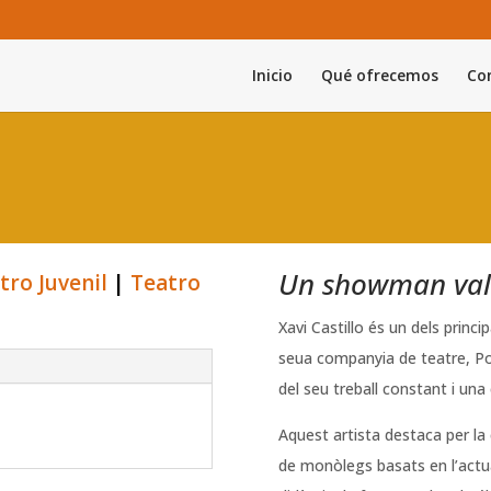
Inicio
Qué ofrecemos
Con
Un showman valen
tro Juvenil
|
Teatro
Xavi Castillo és un dels princ
seua companyia de teatre, Pot
del seu treball constant i una 
Aquest artista destaca per la 
de monòlegs basats en l’actual