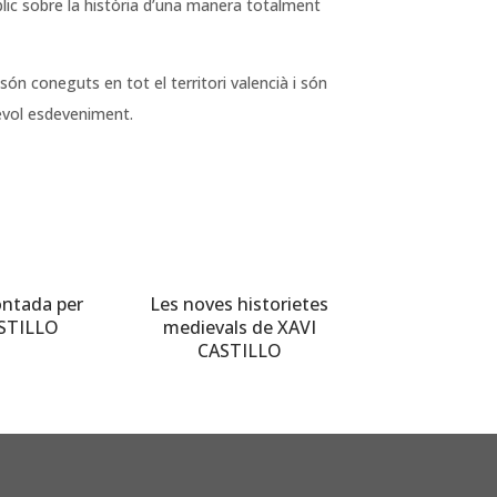
blic sobre la història d’una manera totalment
són coneguts en tot el territori valencià i són
evol esdeveniment.
ontada per
Les noves historietes
ASTILLO
medievals de XAVI
CASTILLO