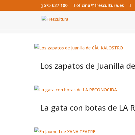
675 637 100
oficina@frescultura.es
Los zapatos de Juanilla 
La gata con botas de L