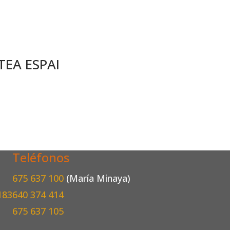
TEA ESPAI
Teléfonos
675 637 100
(María Minaya)
183
640 374 414
675 637 105