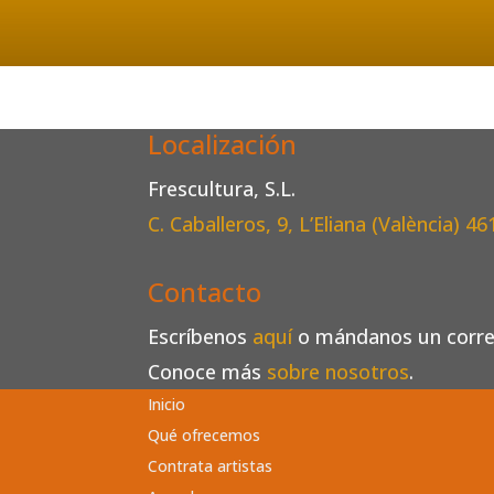
Localización
Frescultura, S.L.
C. Caballeros, 9, L’Eliana (València)
46
Contacto
Escríbenos
aquí
o mándanos un corr
Conoce más
sobre nosotros
.
Inicio
Qué ofrecemos
Contrata artistas