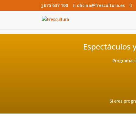
675 637 100
oficina@frescultura.es
Espectáculos y
Programació
Si eres progr