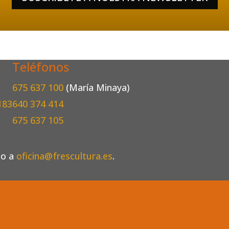
Teléfonos
675 637 100
(María Minaya)
183
640 374 414
675 637 105
eo a
oficina@frescultura.es
.