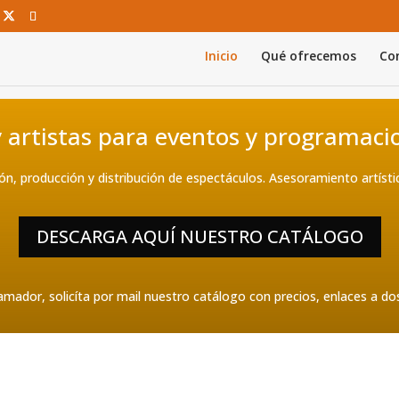
Inicio
Qué ofrecemos
Con
 artistas para eventos y programaci
n, producción y distribución de espectáculos. Asesoramiento artístic
DESCARGA AQUÍ NUESTRO CATÁLOGO
amador, solicíta por mail nuestro catálogo con precios, enlaces a doss