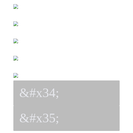
&#x34;
&#x35;