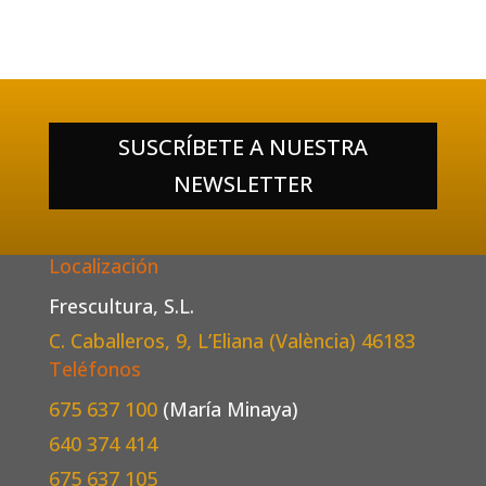
SUSCRÍBETE A NUESTRA
NEWSLETTER
Localización
Frescultura, S.L.
C. Caballeros, 9, L’Eliana (València)
46183
Teléfonos
675 637 100
(María Minaya)
640 374 414
675 637 105