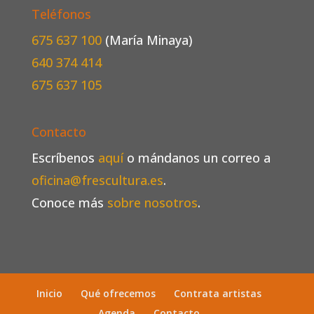
Teléfonos
675 637 100
(María Minaya)
640 374 414
675 637 105
Contacto
Escríbenos
aquí
o mándanos un correo a
oficina@frescultura.es
.
Conoce más
sobre nosotros
.
Inicio
Qué ofrecemos
Contrata artistas
Agenda
Contacto