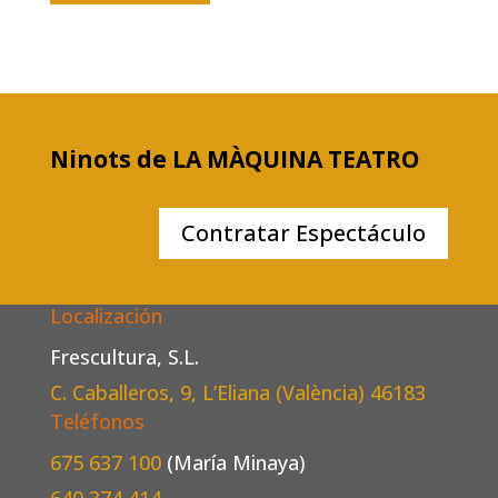
Ninots de LA MÀQUINA TEATRO
Contratar Espectáculo
Localización
Frescultura, S.L.
C. Caballeros, 9, L’Eliana (València)
46183
Teléfonos
675 637 100
(María Minaya)