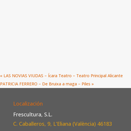
«
LAS NOVIAS VIUDAS – Ícara Teatro – Teatro Principal Alicante
PATRICIA FERRERO – De Bruixa a maga – Piles
»
Localización
Frescultura, S.L.
C. Caballeros, 9, L’Eliana (València)
46183