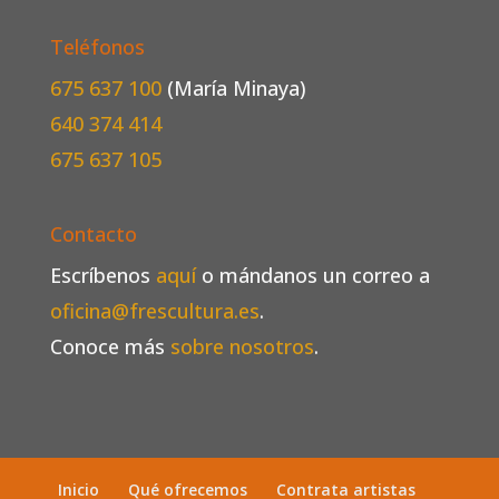
Teléfonos
675 637 100
(María Minaya)
640 374 414
675 637 105
Contacto
Escríbenos
aquí
o mándanos un correo a
oficina@frescultura.es
.
Conoce más
sobre nosotros
.
Inicio
Qué ofrecemos
Contrata artistas