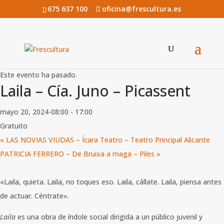
675 637 100
oficina@frescultura.es
« Todos los Eventos
Este evento ha pasado.
Laila – Cía. Juno – Picassent
mayo 20, 2024-08:00
-
17:00
Gratuito
«
LAS NOVIAS VIUDAS – Ícara Teatro – Teatro Principal Alicante
PATRICIA FERRERO – De Bruixa a maga – Piles
»
«Laila, quieta. Laila, no toques eso. Laila, cállate. Laila, piensa antes
de actuar. Céntrate».
Laila
es una obra de índole social dirigida a un público juvenil y