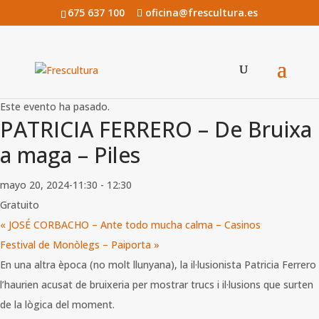
675 637 100
oficina@frescultura.es
« Todos los Eventos
Este evento ha pasado.
PATRICIA FERRERO – De Bruixa
a maga – Piles
mayo 20, 2024-11:30
-
12:30
Gratuito
«
JOSÉ CORBACHO – Ante todo mucha calma – Casinos
Festival de Monòlegs – Paiporta
»
En una altra època (no molt llunyana), la il·lusionista Patricia Ferrero
l’haurien acusat de bruixeria per mostrar trucs i il·lusions que surten
de la lògica del moment.