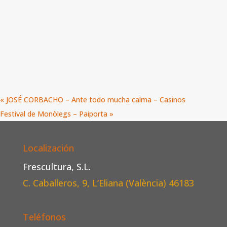
«
JOSÉ CORBACHO – Ante todo mucha calma – Casinos
Festival de Monòlegs – Paiporta
»
Localización
Frescultura, S.L.
C. Caballeros, 9, L’Eliana (València)
46183
Teléfonos