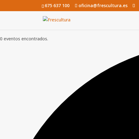
675 637 100
oficina@frescultura.es
0 eventos encontrados.