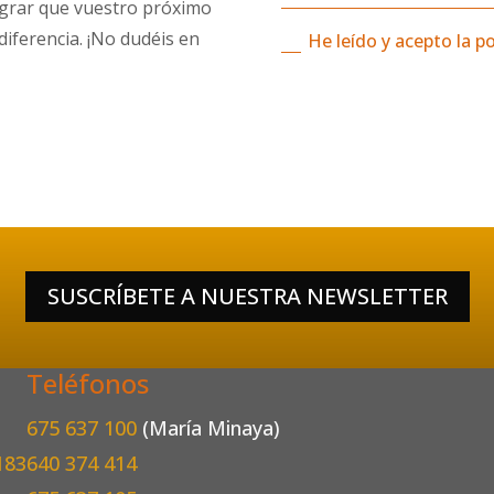
ograr que vuestro próximo
iferencia. ¡No dudéis en
He leído y acepto la po
SUSCRÍBETE A NUESTRA NEWSLETTER
Teléfonos
675 637 100
(María Minaya)
183
640 374 414