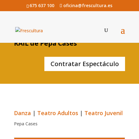
675 637 100
oficina@frescultura.es
RAÏL de Pepa Cases
Contratar Espectáculo
Danza
|
Teatro Adultos
|
Teatro Juvenil
Pepa Cases