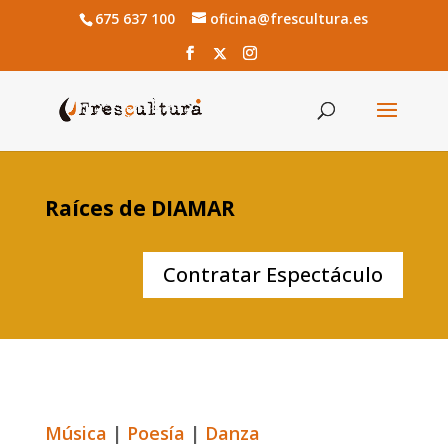
675 637 100
oficina@frescultura.es
Raíces de DIAMAR
Contratar Espectáculo
Música
|
Poesía
|
Danza