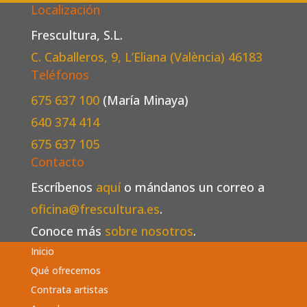
Localización
Frescultura, S.L.
C. Caballeros, 9, L’Eliana (València)
46183
Teléfonos
675 637 100
(María Minaya)
640 374 414
675 637 105
Contacto
Escríbenos
aquí
o mándanos un correo a
oficina@frescultura.es
.
Conoce más
sobre nosotros
.
Inicio
Qué ofrecemos
Contrata artistas