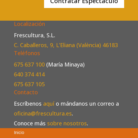
Contratar Espectáculo
Localización
Frescultura, S.L.
C. Caballeros, 9, L’Eliana (València)
46183
Teléfonos
675 637 100
(María Minaya)
640 374 414
675 637 105
Contacto
Escríbenos
aquí
o mándanos un correo a
oficina@frescultura.es
.
Conoce más
sobre nosotros
.
Inicio