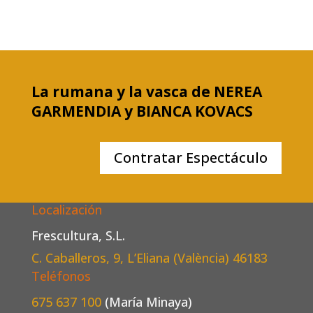
La rumana y la vasca de NEREA
GARMENDIA y BIANCA KOVACS
Contratar Espectáculo
Localización
Frescultura, S.L.
C. Caballeros, 9, L’Eliana (València)
46183
Teléfonos
675 637 100
(María Minaya)