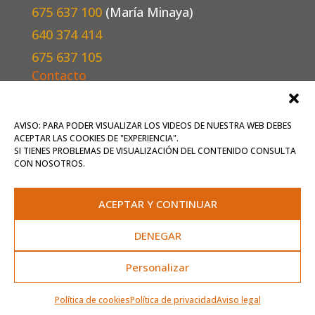
675 637 100
(María Minaya)
640 374 414
675 637 105
Contacto
Escríbenos
aquí
o mándanos un correo a
oficina@frescultura.es
.
AVISO: PARA PODER VISUALIZAR LOS VIDEOS DE NUESTRA WEB DEBES
ACEPTAR LAS COOKIES DE "EXPERIENCIA".
Conoce más
sobre nosotros
.
SI TIENES PROBLEMAS DE VISUALIZACIÓN DEL CONTENIDO CONSULTA
CON NOSOTROS.
Inicio
Qué ofrecemos
ACEPTAR Y CONTINUAR
Contrata artistas
Agenda
DENEGAR
Contacto
Personalizar
Aviso legal
-
Política de privacidad
-
Política de
Política de cookies
Política de privacidad
Aviso legal
cookies
-
Accesibilidad