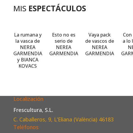
MIS
ESPECTÁCULOS
La rumana y
Esto no es
Vaya pack
Con 
la vasca de
serio de
de vascos de
a lo
NEREA
NEREA
NEREA
N
GARMENDIA
GARMENDIA
GARMENDIA
GAR
y BIANCA
KOVACS
Localización
Frescultura, S.L.
C. Caballeros, 9, L’Eliana (València)
46183
Teléfonos