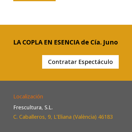
LA COPLA EN ESENCIA de Cía. Juno
Contratar Espectáculo
Localización
Frescultura, S.L.
C. Caballeros, 9, L’Eliana (València)
46183