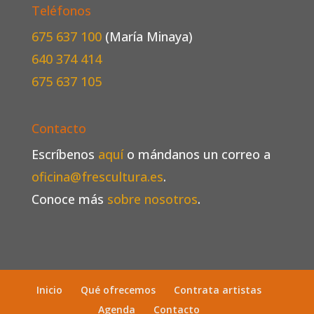
Teléfonos
675 637 100
(María Minaya)
640 374 414
675 637 105
Contacto
Escríbenos
aquí
o mándanos un correo a
oficina@frescultura.es
.
Conoce más
sobre nosotros
.
Inicio
Qué ofrecemos
Contrata artistas
Agenda
Contacto