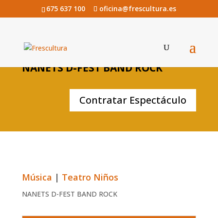
675 637 100
oficina@frescultura.es
NANETS D-FEST BAND ROCK
Contratar Espectáculo
Música
|
Teatro Niños
NANETS D-FEST BAND ROCK