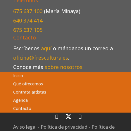
Teléfonos
675 637 100
(María Minaya)
640 374 414
675 637 105
Contacto
Escríbenos
aquí
o mándanos un correo a
oficina@frescultura.es
.
Conoce más
sobre nosotros
.
Inicio
Qué ofrecemos
Contrata artistas
Agenda
Contacto
Aviso legal
-
Política de privacidad
-
Política de