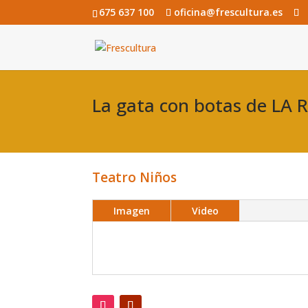
675 637 100
oficina@frescultura.es
La gata con botas de L
Teatro Niños
Imagen
Video