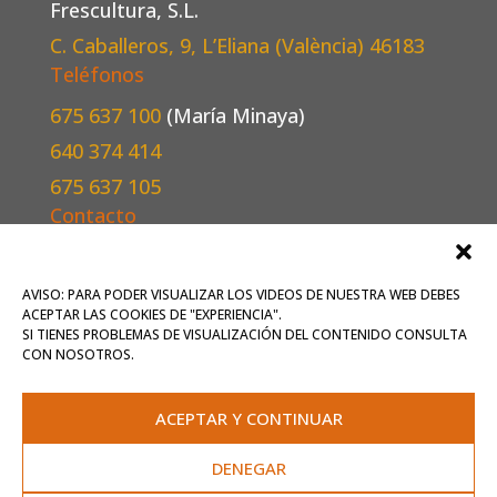
Frescultura, S.L.
C. Caballeros, 9, L’Eliana (València)
46183
Teléfonos
675 637 100
(María Minaya)
640 374 414
675 637 105
Contacto
Escríbenos
aquí
o mándanos un correo a
oficina@frescultura.es
.
AVISO: PARA PODER VISUALIZAR LOS VIDEOS DE NUESTRA WEB DEBES
ACEPTAR LAS COOKIES DE "EXPERIENCIA".
Conoce más
sobre nosotros
.
SI TIENES PROBLEMAS DE VISUALIZACIÓN DEL CONTENIDO CONSULTA
CON NOSOTROS.
Inicio
Qué ofrecemos
ACEPTAR Y CONTINUAR
Contrata artistas
Agenda
DENEGAR
Contacto