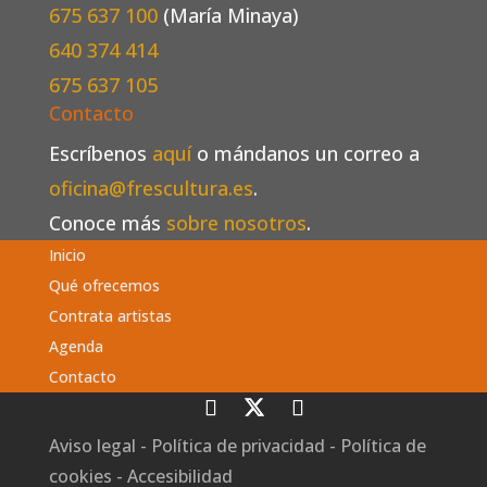
675 637 100
(María Minaya)
640 374 414
675 637 105
Contacto
Escríbenos
aquí
o mándanos un correo a
oficina@frescultura.es
.
Conoce más
sobre nosotros
.
Inicio
Qué ofrecemos
Contrata artistas
Agenda
Contacto
Aviso legal
-
Política de privacidad
-
Política de
cookies
-
Accesibilidad