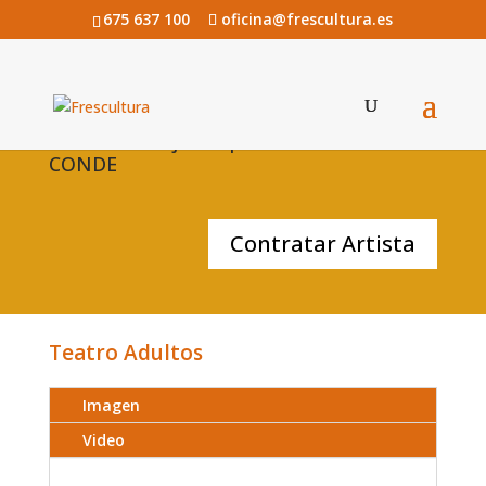
675 637 100
oficina@frescultura.es
Todas las mujeres que habito de ÁNGELA
CONDE
Contratar Artista
Teatro Adultos
Imagen
Video