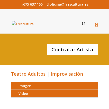
675 637 100
oficina@frescultura.es
SUBIT!
Contratar Artista
Teatro Adultos
|
Improvisación
Imagen
Video