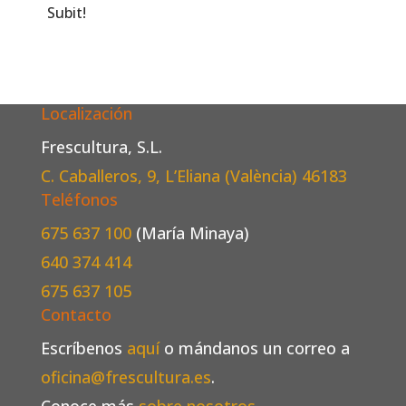
Subit!
Localización
Frescultura, S.L.
C. Caballeros, 9, L’Eliana (València)
46183
Teléfonos
675 637 100
(María Minaya)
640 374 414
675 637 105
Contacto
Escríbenos
aquí
o mándanos un correo a
oficina@frescultura.es
.