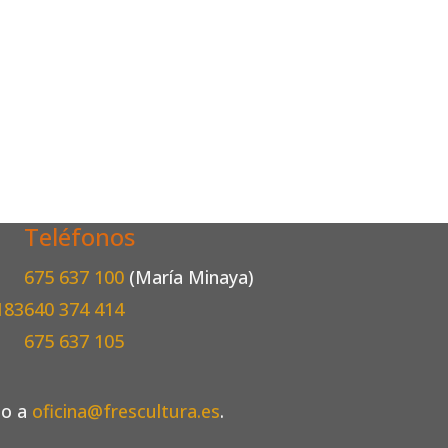
Teléfonos
675 637 100
(María Minaya)
183
640 374 414
675 637 105
eo a
oficina@frescultura.es
.