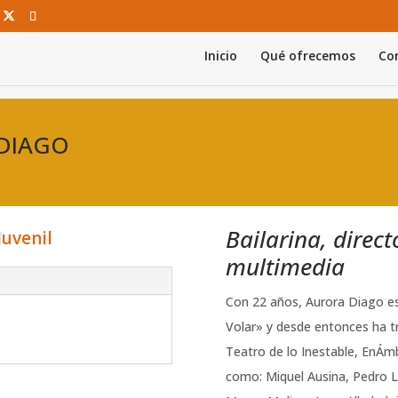
Inicio
Qué ofrecemos
Con
 DIAGO
Bailarina, direc
Juvenil
multimedia
Con 22 años, Aurora Diago es
Volar» y desde entonces ha 
Teatro de lo Inestable, EnÁmb
como: Miquel Ausina, Pedro 