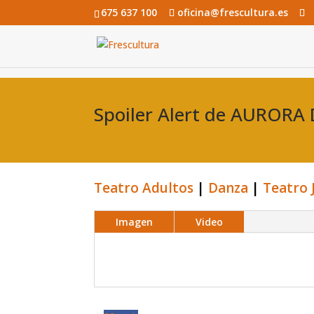
675 637 100
oficina@frescultura.es
Spoiler Alert de AURORA
Teatro Adultos
|
Danza
|
Teatro 
Imagen
Video