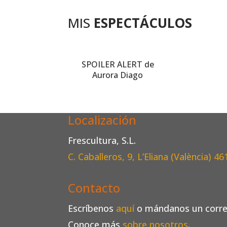
MIS
ESPECTÁCULOS
SPOILER ALERT de
Aurora Diago
Localización
Frescultura, S.L.
C. Caballeros, 9, L’Eliana (València)
46
Contacto
Escríbenos
aquí
o mándanos un corr
Conoce más
sobre nosotros
.