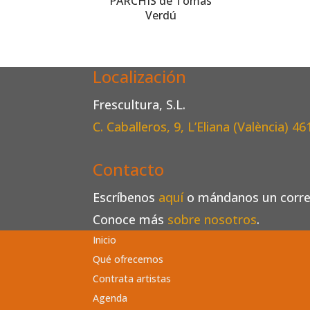
PARCHÍS de Tomàs
Verdú
Localización
Frescultura, S.L.
C. Caballeros, 9, L’Eliana (València)
46
Contacto
Escríbenos
aquí
o mándanos un corr
Conoce más
sobre nosotros
.
Inicio
Qué ofrecemos
Contrata artistas
Agenda