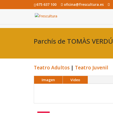
675 637 100
oficina@frescultura.es
Parchís de TOMÀS VERD
Teatro Adultos
|
Teatro Juvenil
Imagen
Video