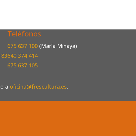
Teléfonos
675 637 100
(María Minaya)
183
640 374 414
675 637 105
eo a
oficina@frescultura.es
.