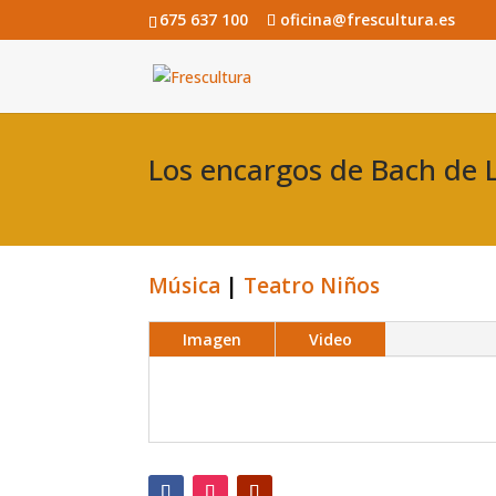
675 637 100
oficina@frescultura.es
Los encargos de Bach d
Música
|
Teatro Niños
Imagen
Video