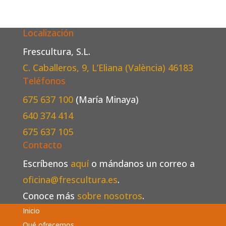
Localización
Frescultura, S.L.
C. Caballeros, 9, L’Eliana (València)
46183
Teléfonos
675 637 100
(María Minaya)
640 374 414
675 637 105
Contacto
Escríbenos
aquí
o mándanos un correo a
oficina@frescultura.es
.
Conoce más
sobre nosotros
.
Inicio
Qué ofrecemos