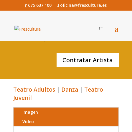
675 637 100
oficina@frescultura.es
Laila de CÍA. JUNO
Contratar Artista
Teatro Adultos
|
Danza
|
Teatro
Juvenil
Imagen
Video