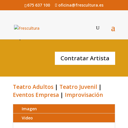
675 637 100
oficina@frescultura.es
Improlove de TEATRO INDIGESTO
Contratar Artista
Teatro Adultos
|
Teatro Juvenil
|
Eventos Empresa
|
Improvisación
Imagen
Video