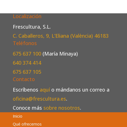
Localización
Frescultura, S.L.
C. Caballeros, 9, L’Eliana (València)
46183
Teléfonos
675 637 100
(María Minaya)
640 374 414
675 637 105
Contacto
Escríbenos
aquí
o mándanos un correo a
oficina@frescultura.es
.
Conoce más
sobre nosotros
.
Inicio
Qué ofrecemos