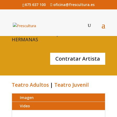
675 637 100
oficina@frescultura.es
El sombrero de tres picos de CIA. LAS
HERMANAS
Contratar Artista
Teatro Adultos
|
Teatro Juvenil
Imagen
Video