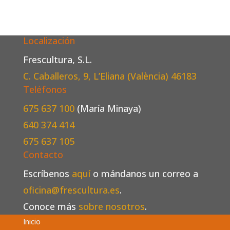
Localización
Frescultura, S.L.
C. Caballeros, 9, L’Eliana (València)
46183
Teléfonos
675 637 100
(María Minaya)
640 374 414
675 637 105
Contacto
Escríbenos
aquí
o mándanos un correo a
oficina@frescultura.es
.
Conoce más
sobre nosotros
.
Inicio