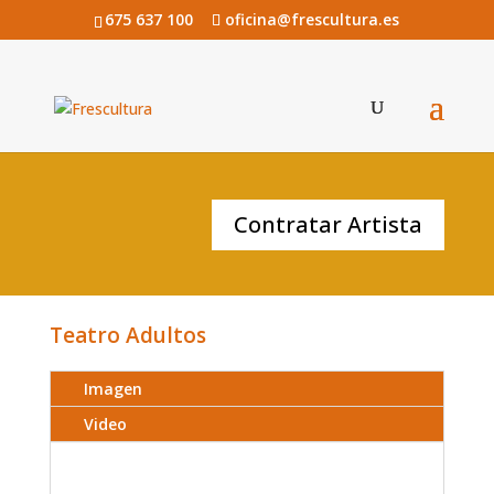
675 637 100
oficina@frescultura.es
Devastación de ENTRE4PAREDES
Contratar Artista
Teatro Adultos
Imagen
Video