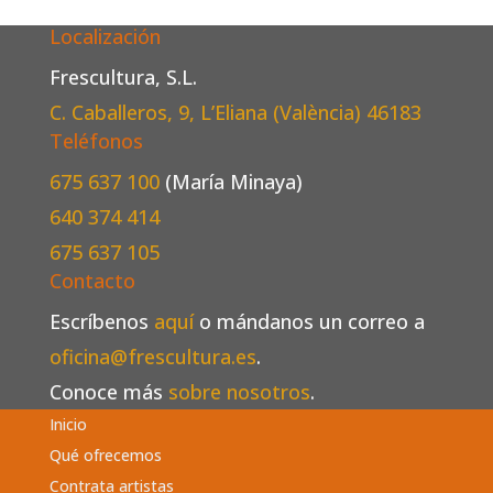
Localización
Frescultura, S.L.
C. Caballeros, 9, L’Eliana (València)
46183
Teléfonos
675 637 100
(María Minaya)
640 374 414
675 637 105
Contacto
Escríbenos
aquí
o mándanos un correo a
oficina@frescultura.es
.
Conoce más
sobre nosotros
.
Inicio
Qué ofrecemos
Contrata artistas