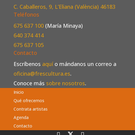
C. Caballeros, 9, L’Eliana (València)
46183
Teléfonos
675 637 100
(María Minaya)
640 374 414
675 637 105
Contacto
Escríbenos
aquí
o mándanos un correo a
oficina@frescultura.es
.
Conoce más
sobre nosotros
.
Inicio
Qué ofrecemos
Contrata artistas
Agenda
Contacto