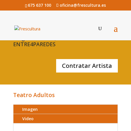
675 637 100
oficina@frescultura.es
Bragas a 2 euros, teatro a 10 de
ENTRE4PAREDES
Contratar Artista
Teatro Adultos
Imagen
Video