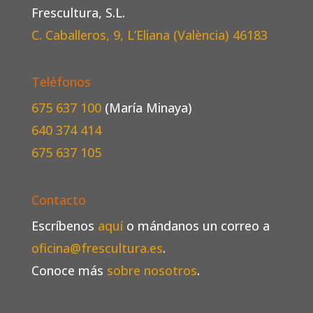
Frescultura, S.L.
C. Caballeros, 9, L’Eliana (València)
46183
Teléfonos
675 637 100
(María Minaya)
640 374 414
675 637 105
Contacto
Escríbenos
aquí
o mándanos un correo a
oficina@frescultura.es
.
Conoce más
sobre nosotros
.