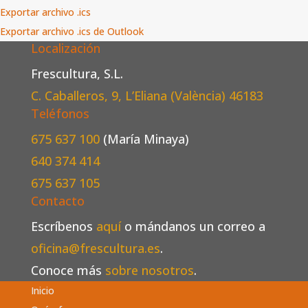
Exportar archivo .ics
Exportar archivo .ics de Outlook
Localización
Frescultura, S.L.
C. Caballeros, 9, L’Eliana (València)
46183
Teléfonos
675 637 100
(María Minaya)
640 374 414
675 637 105
Contacto
Escríbenos
aquí
o mándanos un correo a
oficina@frescultura.es
.
Conoce más
sobre nosotros
.
Inicio