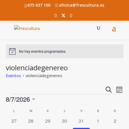
675 637 100
oficina@frescultura.es
No hay eventos programados.
Aviso
violenciadegenereo
Eventos
violenciadegenereo
Navega
Na
Buscar
Mes
de
Eventos
de
8/7/2026
vis
búsqu
Seleccionar
Calendario
de
L
LUNES
M
MARTES
X
MIÉRCOLES
J
JUEVES
V
VIERNES
S
SÁBADO
D
DOMIN
y
fecha.
Eve
de
0
0
0
0
0
0
0
27
28
29
30
31
1
2
vistas
eventos
eventos
eventos
eventos
eventos
eventos
evento