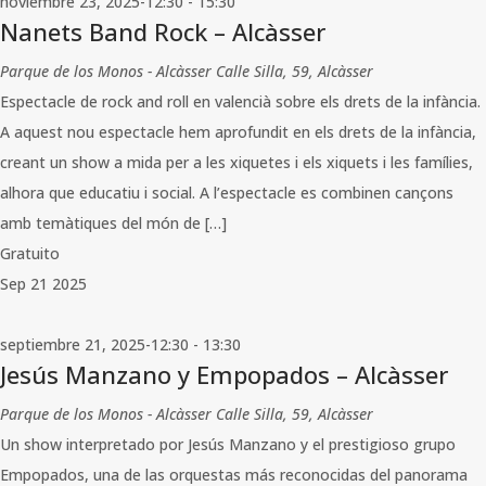
noviembre 23, 2025-12:30
-
15:30
Nanets Band Rock – Alcàsser
Parque de los Monos - Alcàsser
Calle Silla, 59, Alcàsser
Espectacle de rock and roll en valencià sobre els drets de la infància.
A aquest nou espectacle hem aprofundit en els drets de la infància,
creant un show a mida per a les xiquetes i els xiquets i les famílies,
alhora que educatiu i social. A l’espectacle es combinen cançons
amb temàtiques del món de […]
Gratuito
Sep
21
2025
septiembre 21, 2025-12:30
-
13:30
Jesús Manzano y Empopados – Alcàsser
Parque de los Monos - Alcàsser
Calle Silla, 59, Alcàsser
Un show interpretado por Jesús Manzano y el prestigioso grupo
Empopados, una de las orquestas más reconocidas del panorama