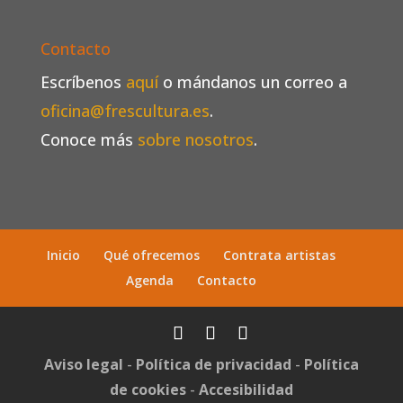
Contacto
Escríbenos
aquí
o mándanos un correo a
oficina@frescultura.es
.
Conoce más
sobre nosotros
.
Inicio
Qué ofrecemos
Contrata artistas
Agenda
Contacto
Aviso legal
-
Política de privacidad
-
Política
de cookies
-
Accesibilidad