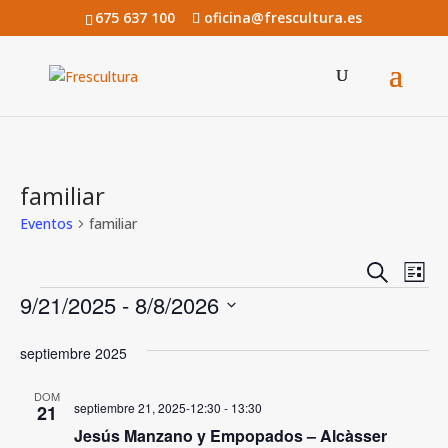
675 637 100
oficina@frescultura.es
familiar
Eventos
familiar
Navega
Na
Buscar
Lista
de
Eventos
de
9/21/2025
 - 
8/8/2026
vis
búsqu
Seleccionar
de
septiembre 2025
y
fecha.
Eve
vistas
DOM
septiembre 21, 2025-12:30
-
13:30
21
de
Jesús Manzano y Empopados – Alcàsser