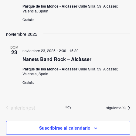
Evento
Parque de los Monos - Alcàsser
Calle Silla, 59, Alcàsser,
Valencia, Spain
Gratuito
noviembre 2025
DOM
noviembre 23, 2025-12:30
-
15:30
23
Nanets Band Rock – Alcàsser
Parque de los Monos - Alcàsser
Calle Silla, 59, Alcàsser,
Valencia, Spain
Gratuito
Eventos
anterior(es)
Hoy
Eventos
siguiente(s)
Suscribirse al calendario