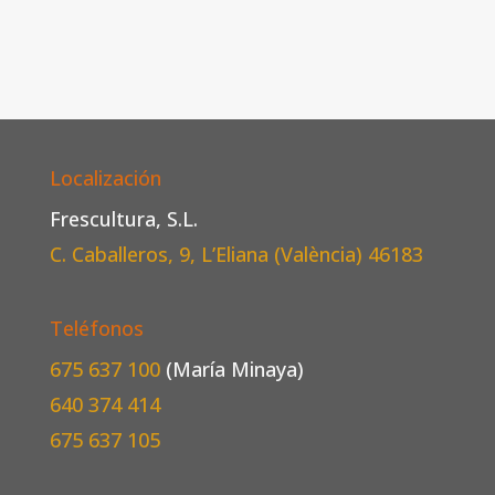
Localización
Frescultura, S.L.
C. Caballeros, 9, L’Eliana (València)
46183
Teléfonos
675 637 100
(María Minaya)
640 374 414
675 637 105