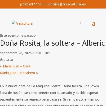
675 637 100
oficina@frescultura.es
« Todos los Eventos
Este evento ha pasado.
Doña Rosita, la soltera – Alberic
septiembre 28, 2025-19:00
-
20:00
Gratuito
«
Maria Juan – Oliva
Maria Juan – Bocairent
»
En la nueva obra de La Màquina Teatre, Doña Rosita, una joven
llena de ilusión, se compromete con su amado y decide esperar
pacientemente su regreso para casarse. Sin embargo, el tiempo
pasa y la realidad se impone. Esta obra maestra de Federico García