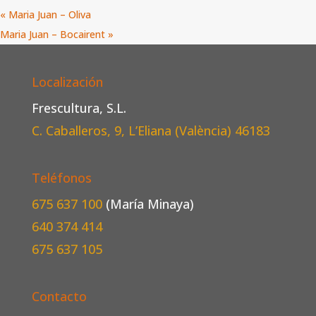
«
Maria Juan – Oliva
Maria Juan – Bocairent
»
Localización
Frescultura, S.L.
C. Caballeros, 9, L’Eliana (València)
46183
Teléfonos
675 637 100
(María Minaya)
640 374 414
675 637 105
Contacto