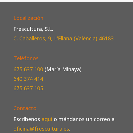
Localización
Frescultura, S.L.
C. Caballeros, 9, L’Eliana (València)
46183
Teléfonos
675 637 100
(María Minaya)
640 374 414
675 637 105
Contacto
Escríbenos
aquí
o mándanos un correo a
oficina@frescultura.es
.