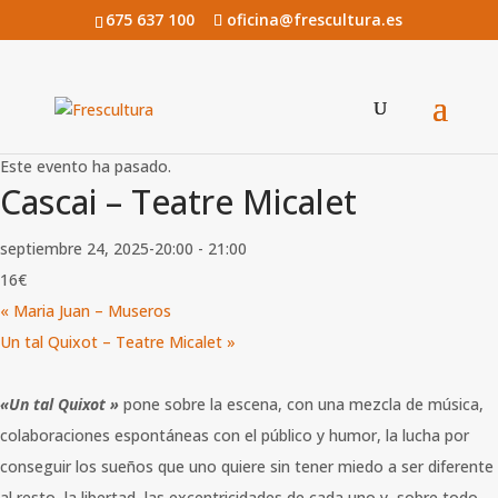
675 637 100
oficina@frescultura.es
« Todos los Eventos
Este evento ha pasado.
Cascai – Teatre Micalet
septiembre 24, 2025-20:00
-
21:00
16€
«
Maria Juan – Museros
Un tal Quixot – Teatre Micalet
»
«Un tal Quixot »
pone sobre la escena, con una mezcla de música,
colaboraciones espontáneas con el público y humor, la lucha por
conseguir los sueños que uno quiere sin tener miedo a ser diferente
al resto, la libertad, las excentricidades de cada uno y, sobre todo,