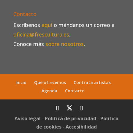
Contacto
Escríbenos
aquí
o mándanos un correo a
oficina@frescultura.es
.
Conoce más
sobre nosotros
.
Inicio
Qué ofrecemos
Contrata artistas
Agenda
Contacto
Aviso legal
-
Política de privacidad
-
Política
de cookies
-
Accesibilidad