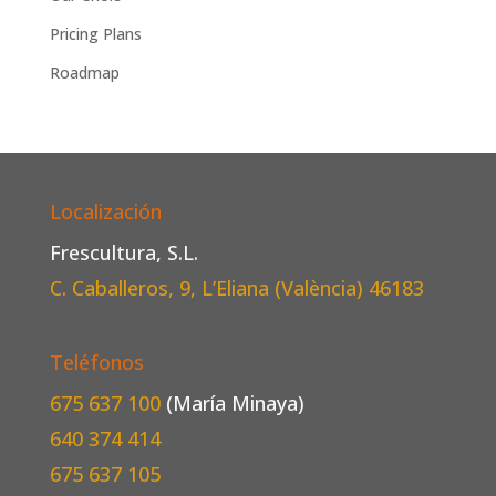
Pricing Plans
Roadmap
Localización
Frescultura, S.L.
C. Caballeros, 9, L’Eliana (València)
46183
Teléfonos
675 637 100
(María Minaya)
640 374 414
675 637 105