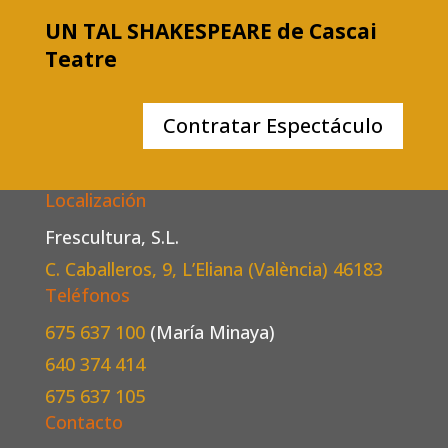
UN TAL SHAKESPEARE de Cascai
Teatre
Contratar Espectáculo
Localización
Frescultura, S.L.
C. Caballeros, 9, L’Eliana (València)
46183
Teléfonos
675 637 100
(María Minaya)
640 374 414
675 637 105
Contacto