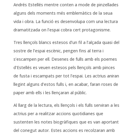
Andrés Estellés mentre conten a mode de pinzellades
alguns dels moments més emblemàtics de la seua
vida i obra. La funció es desenvolupa com una lectura
dramatitzada on l’espai cobra cert protagonisme.
Tres llençols blancs estesos d’un fil a l’alçada quasi del
sostre de l’espai escènic, pengen fins al terra i
s’escampen per ell. Desenes de fulls amb els poemes
d’Estellés es veuen estesos pels llençols amb pinces
de fusta i escampats per tot l’espai. Les actrius aniran
llegint alguns d’estos fulls i, en acabar, faran roses de
paper amb ells i les llençaran al públic.
Al llarg de la lectura, els llençols i els fulls serviran a les
actrius per a realitzar accions quotidianes que
sustenten les notes biogràfiques que es van aportant
del conegut autor. Estes accions es recolzaran amb