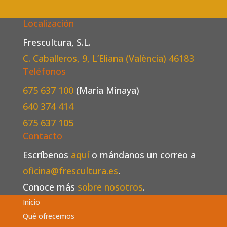
Localización
Frescultura, S.L.
C. Caballeros, 9, L’Eliana (València)
46183
Teléfonos
675 637 100
(María Minaya)
640 374 414
675 637 105
Contacto
Escríbenos
aquí
o mándanos un correo a
oficina@frescultura.es
.
Conoce más
sobre nosotros
.
Inicio
Qué ofrecemos