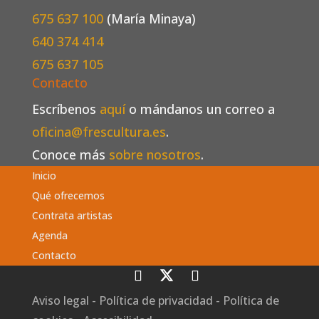
675 637 100
(María Minaya)
640 374 414
675 637 105
Contacto
Escríbenos
aquí
o mándanos un correo a
oficina@frescultura.es
.
Conoce más
sobre nosotros
.
Inicio
Qué ofrecemos
Contrata artistas
Agenda
Contacto
Aviso legal
-
Política de privacidad
-
Política de