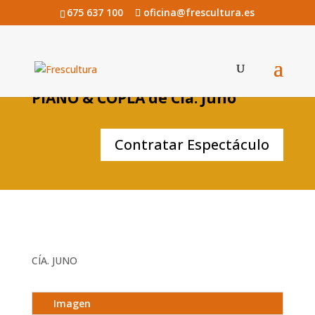
675 637 100
oficina@frescultura.es
PIANO & COPLA de Cía. Juno
Contratar Espectáculo
CÍA. JUNO
Imagen