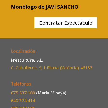
Monólogo de JAVI SANCHO
Contratar Espectáculo
Localización
Frescultura, S.L.
C. Caballeros, 9, L’Eliana (València)
46183
Teléfonos
675 637 100
(María Minaya)
640 374 414