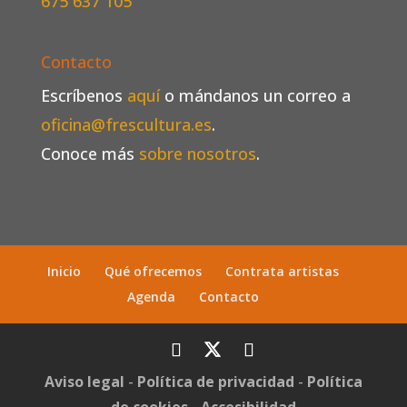
675 637 105
Contacto
Escríbenos
aquí
o mándanos un correo a
oficina@frescultura.es
.
Conoce más
sobre nosotros
.
Inicio
Qué ofrecemos
Contrata artistas
Agenda
Contacto
Aviso legal
-
Política de privacidad
-
Política
de cookies
-
Accesibilidad