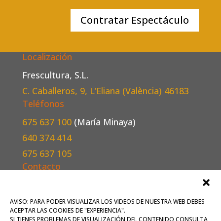
Contratar Espectáculo
Localización
Frescultura, S.L.
C. Caballeros, 9, L’Eliana (València)
46183
Teléfonos
675 637 100
(María Minaya)
640 374 414
675 637 105
Contacto
Escríbenos
aquí
o mándanos un correo a
oficina@frescultura.es
.
AVISO: PARA PODER VISUALIZAR LOS VIDEOS DE NUESTRA WEB DEBES
ACEPTAR LAS COOKIES DE "EXPERIENCIA".
Conoce más
sobre nosotros
.
SI TIENES PROBLEMAS DE VISUALIZACIÓN DEL CONTENIDO CONSULTA