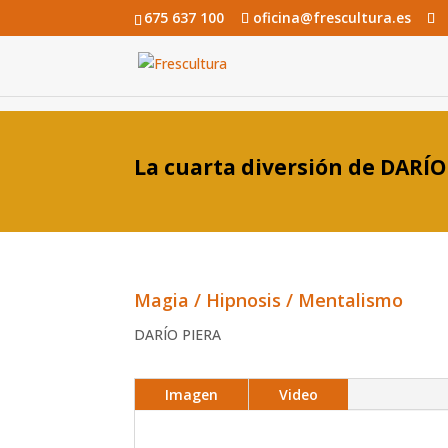
675 637 100
oficina@frescultura.es
La cuarta diversión de DARÍO
Magia / Hipnosis / Mentalismo
DARÍO PIERA
Imagen
Video