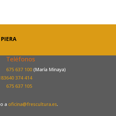
 PIERA
Teléfonos
675 637 100
(María Minaya)
183
640 374 414
675 637 105
eo a
oficina@frescultura.es
.