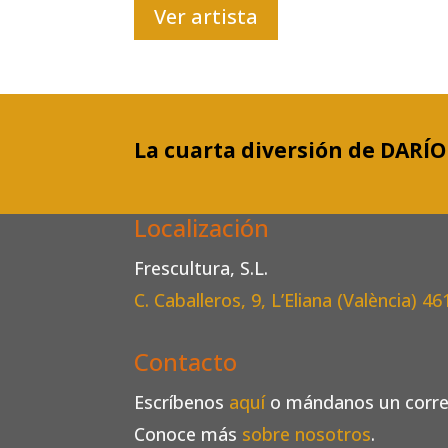
Ver artista
La cuarta diversión de DARÍO
Localización
Frescultura, S.L.
C. Caballeros, 9, L’Eliana (València)
46
Contacto
Escríbenos
aquí
o mándanos un corr
Conoce más
sobre nosotros
.