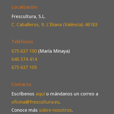
Localización
Frescultura, S.L.
C. Caballeros, 9, L’Eliana (València)
46183
Teléfonos
675 637 100
(María Minaya)
640 374 414
675 637 105
Contacto
Escríbenos
aquí
o mándanos un correo a
oficina@frescultura.es
.
Conoce más
sobre nosotros
.