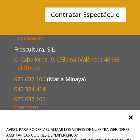
Contratar Espectáculo
Localización
Frescultura, S.L.
C. Caballeros, 9, L’Eliana (València)
46183
Teléfonos
675 637 100
(María Minaya)
640 374 414
675 637 105
Contacto
Escríbenos
aquí
o mándanos un correo a
oficina@frescultura.es
.
AVISO: PARA PODER VISUALIZAR LOS VIDEOS DE NUESTRA WEB DEBES
ACEPTAR LAS COOKIES DE "EXPERIENCIA".
Conoce más
sobre nosotros
.