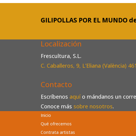
GILIPOLLAS POR EL MUNDO de
Localización
Frescultura, S.L.
C. Caballeros, 9, L’Eliana (València)
46
Contacto
Escríbenos
aquí
o mándanos un corr
Conoce más
sobre nosotros
.
Inicio
Qué ofrecemos
Contrata artistas