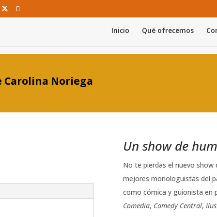
Inicio
Qué ofrecemos
Con
 Carolina Noriega
Un show de hum
No te pierdas el nuevo show 
mejores monologuistas del paí
como cómica y guionista en 
Comedia
,
Comedy Central
,
Ilu