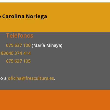
 Carolina Noriega
Teléfonos
675 637 100
(María Minaya)
183
640 374 414
675 637 105
eo a
oficina@frescultura.es
.