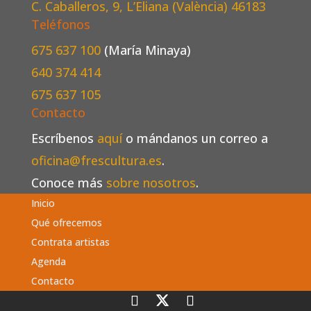
C. Caballeros, 9, L’Eliana (València)
46183
Teléfonos
675 637 100
(María Minaya)
640 374 414
675 637 105
Contacto
Escríbenos
aquí
o mándanos un correo a
oficina@frescultura.es
.
Conoce más
sobre nosotros
.
Inicio
Qué ofrecemos
Contrata artistas
Agenda
Contacto