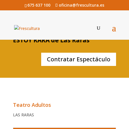
675 637 100
oficina@frescultura.es
ESTOY RARA de Las Raras
Contratar Espectáculo
Teatro Adultos
LAS RARAS