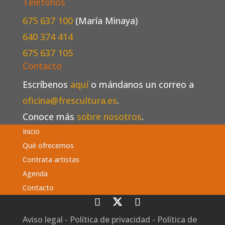
Teléfonos
675 637 100
(María Minaya)
640 374 414
675 637 105
Contacto
Escríbenos
aquí
o mándanos un correo a
oficina@frescultura.es
.
Conoce más
sobre nosotros
.
Inicio
Qué ofrecemos
Contrata artistas
Agenda
Contacto
Aviso legal
-
Política de privacidad
-
Política de