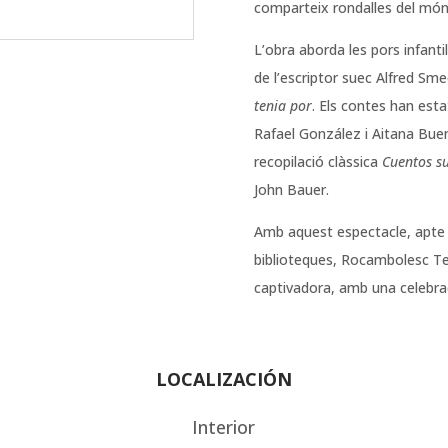
comparteix rondalles del món
L’obra aborda les pors infanti
de l’escriptor suec Alfred S
tenia por
. Els contes han esta
Rafael González i Aitana Bue
recopilació clàssica
Cuentos s
John Bauer.
Amb aquest espectacle, apte p
biblioteques, Rocambolesc Te
captivadora, amb una celebra
LOCALIZACIÓN
Interior