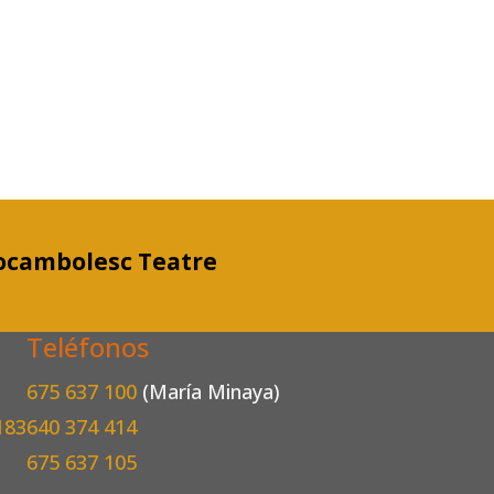
ocambolesc Teatre
Teléfonos
675 637 100
(María Minaya)
183
640 374 414
675 637 105