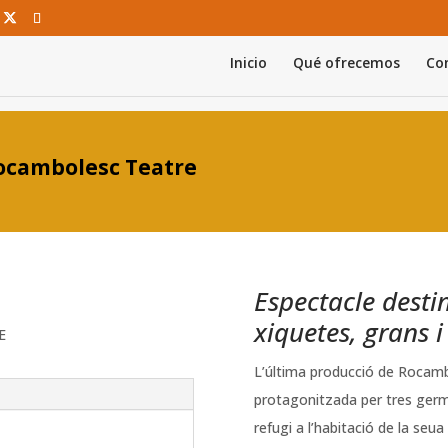
Inicio
Qué ofrecemos
Con
ocambolesc Teatre
Espectacle destin
xiquetes, grans 
E
L’última producció de Rocamb
protagonitzada per tres germ
refugi a l’habitació de la seu