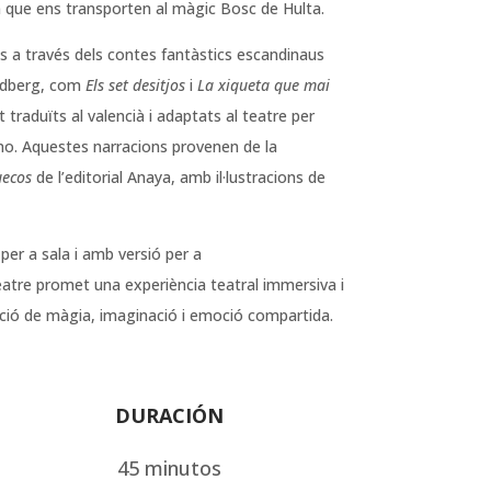
 que ens transporten al màgic Bosc de Hulta.
ls a través dels contes fantàstics escandinaus
medberg, com
Els set desitjos
i
La xiqueta que mai
t traduïts al valencià i adaptats al teatre per
no. Aquestes narracions provenen de la
uecos
de l’editorial Anaya, amb il·lustracions de
er a sala i amb versió per a
atre promet una experiència teatral immersiva i
ció de màgia, imaginació i emoció compartida.
DURACIÓN
45 minutos