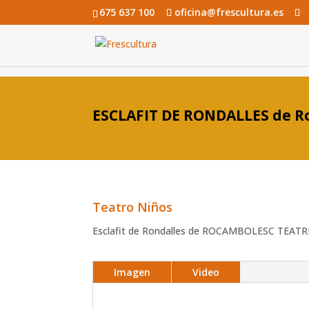
675 637 100
oficina@frescultura.es
ESCLAFIT DE RONDALLES de R
Teatro Niños
Esclafit de Rondalles de ROCAMBOLESC TEATR
Imagen
Video